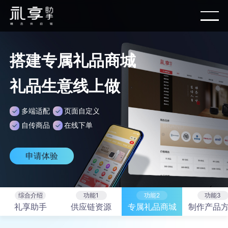
搭建专属礼品商城
礼品生意线上做
多端适配
页面自定义
自传商品
在线下单
申请体验
综合介绍
功能1
功能2
功能3
礼享助手
供应链资源
专属礼品商城
制作产品