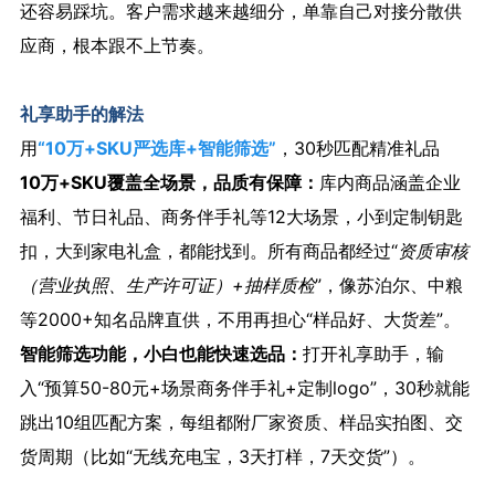
还容易踩坑。客户需求越来越细分，单靠自己对接分散供
应商，根本跟不上节奏。
礼享助手的解法
用
“10万+SKU严选库+智能筛选”
，30秒匹配精准礼品
10万+SKU覆盖全场景，品质有保障：
库内商品涵盖企业
福利、节日礼品、商务伴手礼等12大场景，小到定制钥匙
扣，大到家电礼盒，都能找到。所有商品都经过“
资质审核
（营业执照、生产许可证）+抽样质检
”，像苏泊尔、中粮
等2000+知名品牌直供，不用再担心“样品好、大货差”。
智能筛选功能，小白也能快速选品：
打开礼享助手，输
入“预算50-80元+场景商务伴手礼+定制logo”，30秒就能
跳出10组匹配方案，每组都附厂家资质、样品实拍图、交
货周期（比如“无线充电宝，3天打样，7天交货”）。