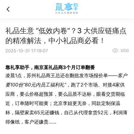
礼品生意 “低效内卷”？3 大供应链痛点
的精准解法，中小礼品商必看！
2025-10-31 17:19:07
1050
靠礼享助手，南京某礼品商3个月订单翻番
凌晨1点，苏州礼品商王总还在翻批发市场报价单——
客户
要100份“80元内员工福利礼”
，跑了2个市场、对接4家供
应商，要么价格超预算，要么品质不达标，眼看交货期临
近，订单随时可能黄；北京李姐更无奈，同款定制保温
杯，隔壁家卖65元还赚钱，自己从代理拿货52元，利润薄
得像纸，客户还嫌贵……