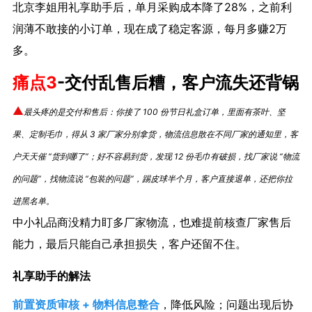
北京李姐用礼享助手后，单月采购成本降了28%，之前利
润薄不敢接的小订单，现在成了稳定客源，每月多赚2万
多。
痛点3
-
交付乱售后糟，客户流失还背锅
▲
最头疼的是交付和售后：你接了 100 份节日礼盒订单，里面有茶叶、坚
果、定制毛巾，得从 3 家厂家分别拿货，物流信息散在不同厂家的通知里，客
户天天催 “货到哪了”；好不容易到货，发现 12 份毛巾有破损，找厂家说 “物流
的问题”，找物流说 “包装的问题”，踢皮球半个月，客户直接退单，还把你拉
进黑名单。
中小礼品商没精力盯多厂家物流，也难提前核查厂家售后
能力，最后只能自己承担损失，客户还留不住。
礼享助手的解法
前置资质审核 + 物料信息整合
，降低风险；问题出现后协