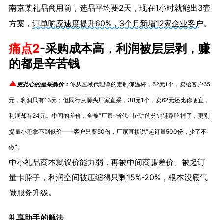
南京某礼品商用前，选品平均要2天，现在1小时就能出3套
方案，
订单响应速度提升60%，3个月新增12家企业客户
。
痛点2
-
采购成本高，利润被层层剥，赚
的都是辛苦钱
▲
更扎心的是采购价：
你从区域代理拿的定制保温杯，52元1个，卖给客户65
元，利润只有13元；但同行从源头厂家直采，38元1个，卖62元还比你便宜，
利润却有24元。中间的差价，全被“厂家-省代-市代”的分销链路吃掉了，更别
提量小还拿不到低价——客户只要50份，厂家直接说“起订量500份，少了不
做”。
中小礼品商本就议价能力弱，再被中间商赚差价、被起订
量卡脖子，利润空间被压缩得只剩15%-20%，根本没底气
做服务升级。
礼享助手的解法