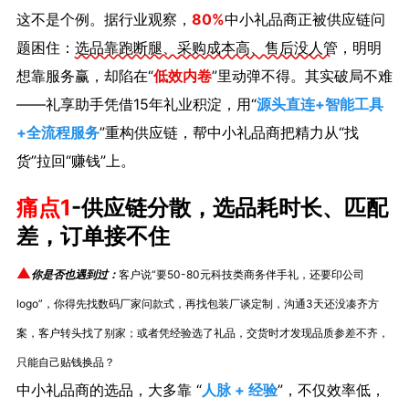
这不是个例。据行业观察，
80%
中小礼品商正被供应链问
题困住：
选品靠跑断腿、采购成本高、售后没人管
，明明
想靠服务赢，却陷在“
低效内卷
”里动弹不得。其实破局不难
——礼享助手凭借15年礼业积淀，用“
源头直连+智能工具
+全流程服务
”重构供应链，帮中小礼品商把精力从“找
货”拉回“赚钱”上。
痛点1
-
供应链分散，选品耗时长、匹配
差，订单接不住
▲
你是否也遇到过：
客户说“要50-80元科技类商务伴手礼，还要印公司
logo”，你得先找数码厂家问款式，再找包装厂谈定制，沟通3天还没凑齐方
案，客户转头找了别家；或者凭经验选了礼品，交货时才发现品质参差不齐，
只能自己贴钱换品？
中小礼品商的选品，大多靠 “
人脉 + 经验
”，不仅效率低，